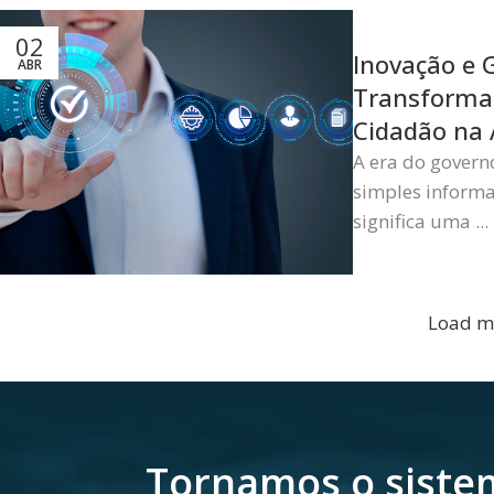
02
Inovação e G
ABR
Transforman
Cidadão na 
A era do govern
simples informa
significa uma ...
Load m
Tornamos o sistem