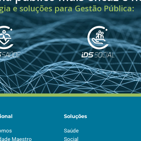
ia e soluções para Gestão Pública:
ional
Soluções
omos
Saúde
idade Maestro
Social