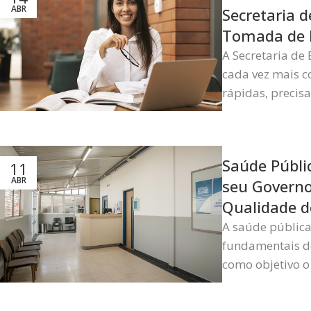
ABR
Secretaria d
Tomada de 
A Secretaria de
cada vez mais 
rápidas, precisas
Saúde Públi
11
ABR
seu Govern
Qualidade d
A saúde pública
fundamentais d
como objetivo o 