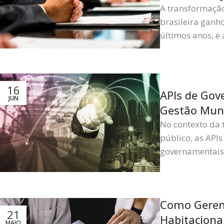
A transformação
brasileira ganh
últimos anos, e 
16
APIs de Gov
JUN
Gestão Muni
No contexto da 
público, as API
governamentais 
Como Geren
21
Habitaciona
MAIO