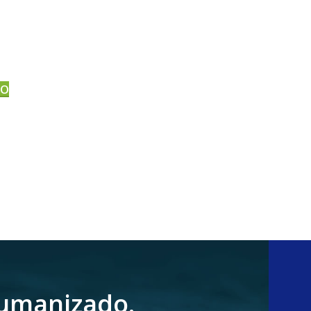
DO
humanizado.