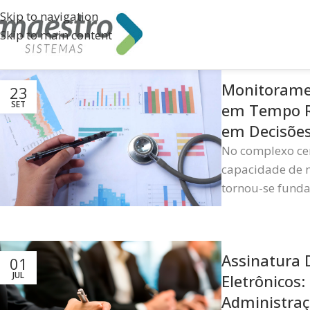
Skip to navigation
Skip to main content
Monitoramen
23
SET
em Tempo R
em Decisões
No complexo cen
capacidade de 
tornou-se funda
Assinatura D
01
JUL
Eletrônicos
Administraç