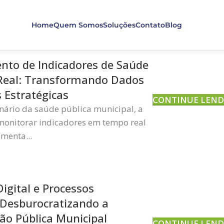
Home
Quem Somos
Soluções
Contato
Blog
to de Indicadores de Saúde
eal: Transformando Dados
 Estratégicas
CONTINUE LEN
ário da saúde pública municipal, a
monitorar indicadores em tempo real
menta...
igital e Processos
: Desburocratizando a
ão Pública Municipal
CONTINUE LEN