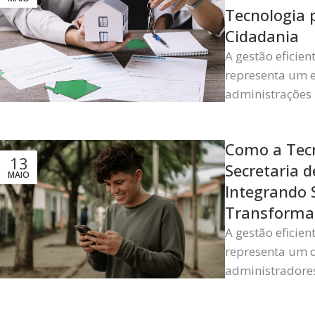
Tecnologia 
Cidadania
A gestão eficie
representa um e
administrações 
Como a Tecn
13
Secretaria d
MAIO
Integrando 
Transforma
A gestão eficie
representa um d
administradores