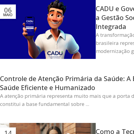
CADU e Gove
06
MAIO
a Gestão So
Integrada
A transformação
brasileira repr
modernização g
Controle de Atenção Primária da Saúde: A
Saúde Eficiente e Humanizado
A atenção primária representa muito mais que a porta 
constitui a base fundamental sobre ...
Como a Tecn
14