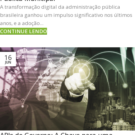
A transformação digital da administração pública
brasileira ganhou um impulso significativo nos últimos
anos, e a adoção...
CONTINUE LENDO
16
JUN
APIs de Governo: A Chave para uma