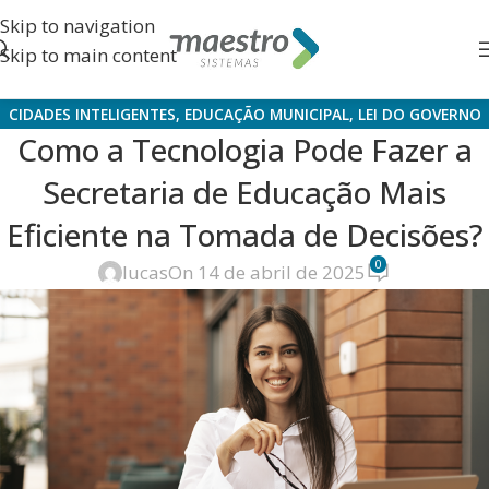
Skip to navigation
Skip to main content
CIDADES INTELIGENTES
,
EDUCAÇÃO MUNICIPAL
,
LEI DO GOVERNO
Como a Tecnologia Pode Fazer a
DIGITAL
,
PLANEJAMENTO ESTRATÉGICO
,
SECRETARIA DE EDUCAÇÃO
Secretaria de Educação Mais
Eficiente na Tomada de Decisões?
0
lucas
On 14 de abril de 2025