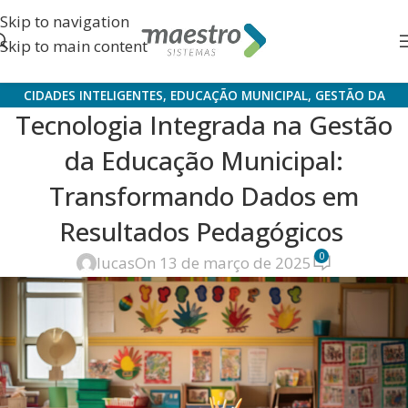
Skip to navigation
Skip to main content
CIDADES INTELIGENTES
,
EDUCAÇÃO MUNICIPAL
,
GESTÃO DA
Tecnologia Integrada na Gestão
EDUCAÇÃO
,
LEI DO GOVERNO DIGITAL
,
TECNOLOGIA
da Educação Municipal:
Transformando Dados em
Resultados Pedagógicos
0
lucas
On 13 de março de 2025